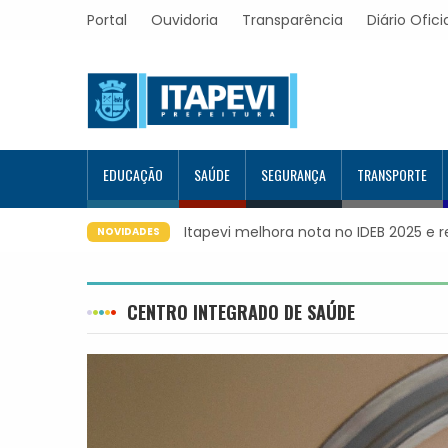
Portal
Ouvidoria
Transparência
Diário Ofici
EDUCAÇÃO
SAÚDE
SEGURANÇA
TRANSPORTE
volução educacional da região
Itapevi forma mais 120 estudante
NOVIDADES
Google e alcança 944 alunos cap
CENTRO INTEGRADO DE SAÚDE