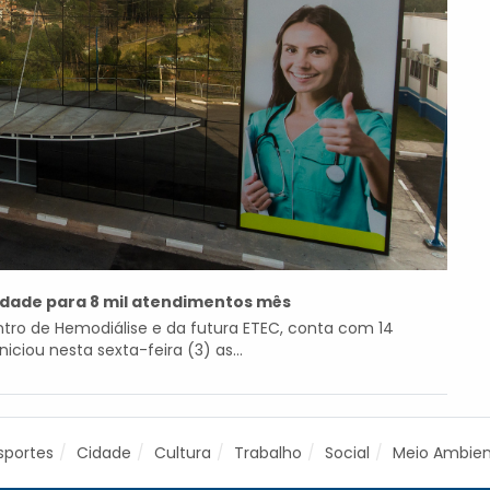
idade para 8 mil atendimentos mês
ntro de Hemodiálise e da futura ETEC, conta com 14
iciou nesta sexta-feira (3) as...
sportes
Cidade
Cultura
Trabalho
Social
Meio Ambie