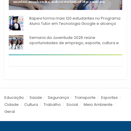
maior evolução educacional da região
A rede municipal de ensino
Itapevi forma mais 120 estudantes no Programa
Aluno Tutor em Tecnologia Google e alcança
944 alunos capacitados
Semana da Juventude 2026 reúne
oportunidades de emprego, esporte, cultura e
empreendedorismo em Itapevi
Educação
Saúde
Segurança
Transporte
Esportes
Cidade
Cultura
Trabalho
Social
Meio Ambiente
Geral