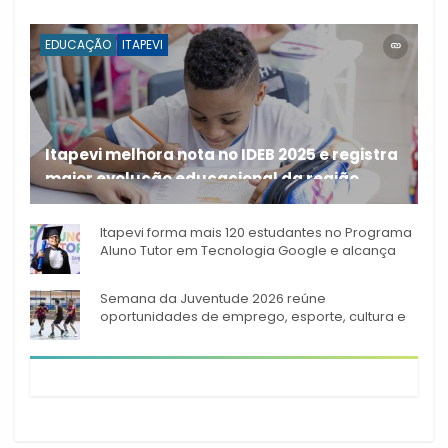
EDUCAÇÃO
ITAPEVI
Itapevi melhora nota no IDEB 2025 e registra
maior evolução educacional da região
A rede municipal de ensino
Itapevi forma mais 120 estudantes no Programa
Aluno Tutor em Tecnologia Google e alcança
944 alunos capacitados
Semana da Juventude 2026 reúne
oportunidades de emprego, esporte, cultura e
empreendedorismo em Itapevi