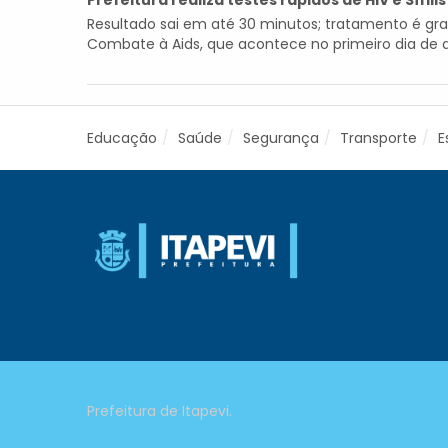
Prefeitura realiza testes rápidos de HIV e Sífil
Resultado sai em até 30 minutos; tratamento é grat
Combate à Aids, que acontece no primeiro dia de de
Educação
Saúde
Segurança
Transporte
E
Prefeitura de Itapevi.