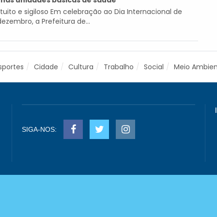
is nas unidades básicas de saúde
uito e sigiloso Em celebração ao Dia Internacional de
zembro, a Prefeitura de...
sportes
Cidade
Cultura
Trabalho
Social
Meio Ambie
SIGA-NOS: