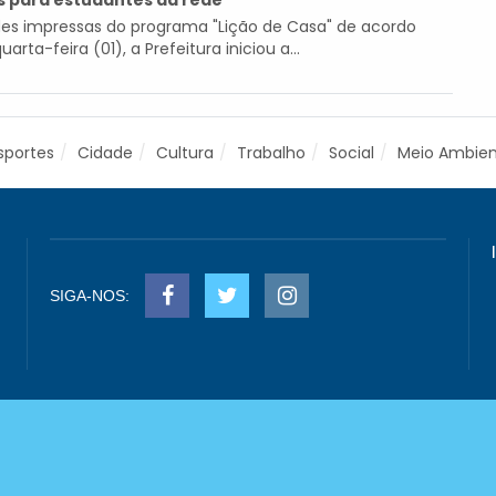
tis para estudantes da rede
des impressas do programa "Lição de Casa" de acordo
ta-feira (01), a Prefeitura iniciou a...
sportes
Cidade
Cultura
Trabalho
Social
Meio Ambie
SIGA-NOS: