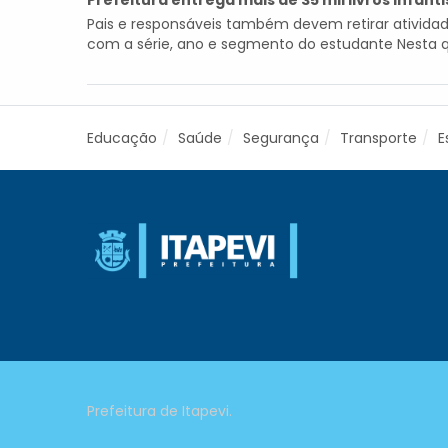
Prefeitura entrega mais de 35 mil livros infan
Pais e responsáveis também devem retirar ativida
com a série, ano e segmento do estudante Nesta quar
Educação
Saúde
Segurança
Transporte
E
Prefeitura de Itapevi.