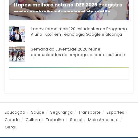
Itapevi melhora nota no IDEB 2025 e registra
maior evolução educacional da região
A rede municipal de ensino
Itapevi forma mais 120 estudantes no Programa
Aluno Tutor em Tecnologia Google e alcança
944 alunos capacitados
Semana da Juventude 2026 reúne
oportunidades de emprego, esporte, cultura e
empreendedorismo em Itapevi
Educação
Saúde
Segurança
Transporte
Esportes
Cidade
Cultura
Trabalho
Social
Meio Ambiente
Geral