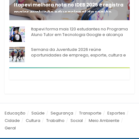
Itapevi melhora nota no IDEB 2025 e registra
maior evolução educacional da região
A rede municipal de ensino
Itapevi forma mais 120 estudantes no Programa
Aluno Tutor em Tecnologia Google e alcança
944 alunos capacitados
Semana da Juventude 2026 reúne
oportunidades de emprego, esporte, cultura e
empreendedorismo em Itapevi
Educação
Saúde
Segurança
Transporte
Esportes
Cidade
Cultura
Trabalho
Social
Meio Ambiente
Geral