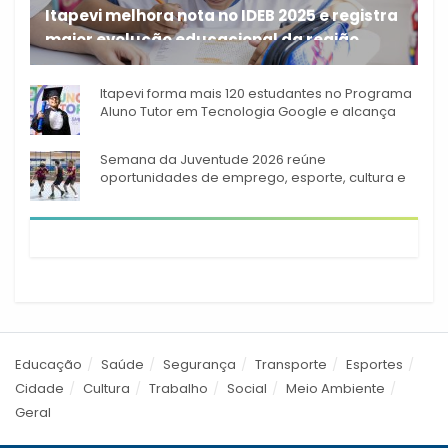
Itapevi melhora nota no IDEB 2025 e registra
maior evolução educacional da região
A rede municipal de ensino
Itapevi forma mais 120 estudantes no Programa
Aluno Tutor em Tecnologia Google e alcança
944 alunos capacitados
Semana da Juventude 2026 reúne
oportunidades de emprego, esporte, cultura e
empreendedorismo em Itapevi
Educação
Saúde
Segurança
Transporte
Esportes
Cidade
Cultura
Trabalho
Social
Meio Ambiente
Geral