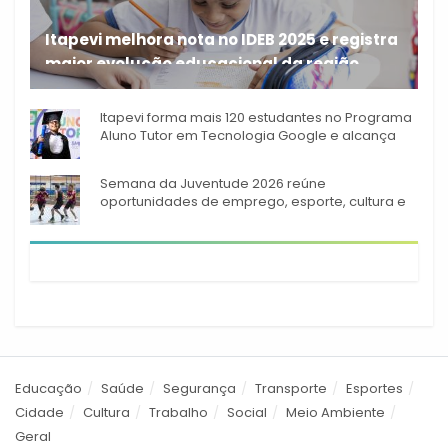
Itapevi melhora nota no IDEB 2025 e registra
maior evolução educacional da região
A rede municipal de ensino
Itapevi forma mais 120 estudantes no Programa
Aluno Tutor em Tecnologia Google e alcança
944 alunos capacitados
Semana da Juventude 2026 reúne
oportunidades de emprego, esporte, cultura e
empreendedorismo em Itapevi
Educação
Saúde
Segurança
Transporte
Esportes
Cidade
Cultura
Trabalho
Social
Meio Ambiente
Geral