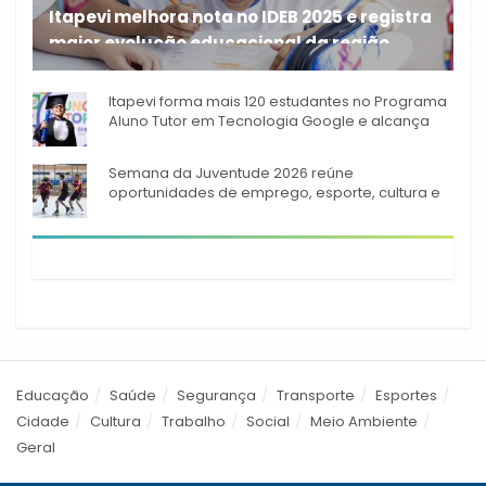
Itapevi melhora nota no IDEB 2025 e registra
maior evolução educacional da região
A rede municipal de ensino
Itapevi forma mais 120 estudantes no Programa
Aluno Tutor em Tecnologia Google e alcança
944 alunos capacitados
Semana da Juventude 2026 reúne
oportunidades de emprego, esporte, cultura e
empreendedorismo em Itapevi
Educação
Saúde
Segurança
Transporte
Esportes
Cidade
Cultura
Trabalho
Social
Meio Ambiente
Geral