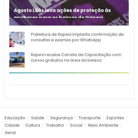
Agosto Lilás leva ações de proteção às
mulheres para os bairros de Itapevi
Durante o mês de agosto,
Prefeitura de Itapevi implanta confirmação de
consultas e exames por WhatsApp
Itapevi recebe Carreta da Capacitação com
cursos gratuitos na área da beleza
Educação
Saúde
Segurança
Transporte
Esportes
Cidade
Cultura
Trabalho
Social
Meio Ambiente
Geral