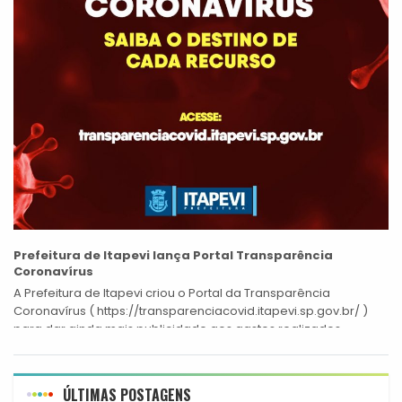
Prefeitura de Itapevi lança Portal Transparência
Coronavírus
A Prefeitura de Itapevi criou o Portal da Transparência
Coronavírus ( https://transparenciacovid.itapevi.sp.gov.br/ )
para dar ainda mais publicidade aos gastos realizados
exclusivamente no enfrentamento ao novo coronavírus.
Lançado nesta terça-feira...
ÚLTIMAS POSTAGENS