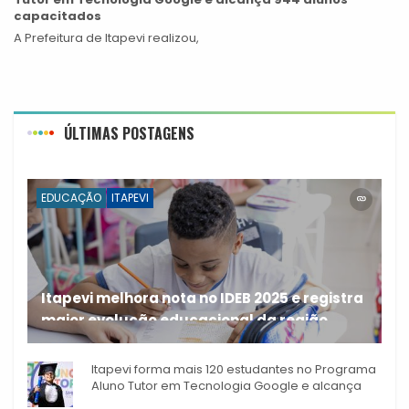
capacitados
A Prefeitura de Itapevi realizou,
ÚLTIMAS POSTAGENS
EDUCAÇÃO
ITAPEVI
Itapevi melhora nota no IDEB 2025 e registra
maior evolução educacional da região
A rede municipal de ensino
Itapevi forma mais 120 estudantes no Programa
Aluno Tutor em Tecnologia Google e alcança
944 alunos capacitados