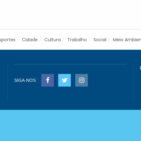
sportes
Cidade
Cultura
Trabalho
Social
Meio Ambie
SIGA-NOS: