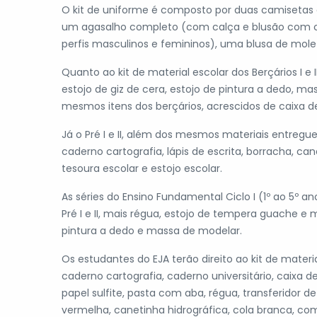
O kit de uniforme é composto por duas camisetas
um agasalho completo (com calça e blusão com c
perfis masculinos e femininos), uma blusa de mole
Quanto ao kit de material escolar dos Berçários I e 
estojo de giz de cera, estojo de pintura a dedo, ma
mesmos itens dos berçários, acrescidos de caixa de
Já o Pré I e II, além dos mesmos materiais entreg
caderno cartografia, lápis de escrita, borracha, can
tesoura escolar e estojo escolar.
As séries do Ensino Fundamental Ciclo I (1º ao 5º a
Pré I e II, mais régua, estojo de tempera guache e
pintura a dedo e massa de modelar.
Os estudantes do EJA terão direito ao kit de mater
caderno cartografia, caderno universitário, caixa de
papel sulfite, pasta com aba, régua, transferidor de
vermelha, canetinha hidrográfica, cola branca, comp