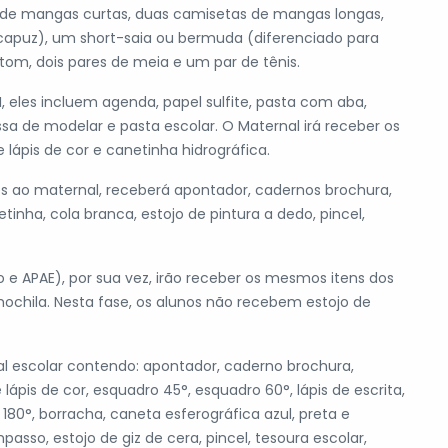
 de mangas curtas, duas camisetas de mangas longas,
apuz), um short-saia ou bermuda (diferenciado para
tom, dois pares de meia e um par de tênis.
II, eles incluem agenda, papel sulfite, pasta com aba,
ssa de modelar e pasta escolar. O Maternal irá receber os
 lápis de cor e canetinha hidrográfica.
ues ao maternal, receberá apontador, cadernos brochura,
etinha, cola branca, estojo de pintura a dedo, pincel,
no e APAE), por sua vez, irão receber os mesmos itens dos
 mochila. Nesta fase, os alunos não recebem estojo de
ial escolar contendo: apontador, caderno brochura,
 lápis de cor, esquadro 45°, esquadro 60°, lápis de escrita,
 180°, borracha, caneta esferográfica azul, preta e
asso, estojo de giz de cera, pincel, tesoura escolar,