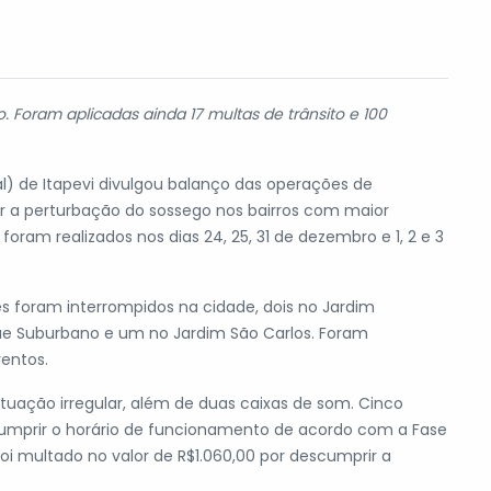
. Foram aplicadas ainda 17 multas de trânsito e 100
al) de Itapevi divulgou balanço das operações de
bir a perturbação do sossego nos bairros com maior
oram realizados nos dias 24, 25, 31 de dezembro e 1, 2 e 3
es foram interrompidos na cidade, dois no Jardim
ue Suburbano e um no Jardim São Carlos. Foram
entos.
ação irregular, além de duas caixas de som. Cinco
umprir o horário de funcionamento de acordo com a Fase
i multado no valor de R$1.060,00 por descumprir a