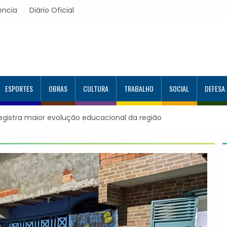
ência
Diário Oficial
ESPORTES
OBRAS
CULTURA
TRABALHO
SOCIAL
DEFESA
ão
Itapevi forma mais 120 estudantes no Programa Aluno Tutor
Google e alcança 944 alunos capacitados