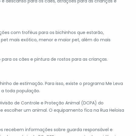
e descanso para os cães, atrações para as crianças e
ões com troféus para os bichinhos que estarão,
pet mais exótico, menor e maior pet, além do mais
ara os cães e pintura de rostos para as crianças.
chinho de estimação. Para isso, existe o programa Me Leva
l a toda população.
visão de Controle e Proteção Animal (DCPA) do
, e escolher um animal. O equipamento fica na Rua Heloisa
es recebem informações sobre guarda responsável e