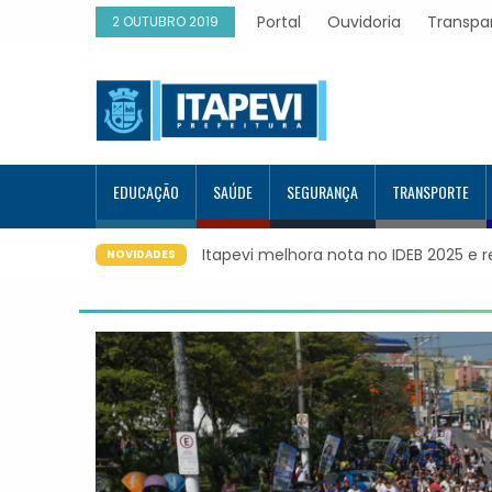
Portal
Ouvidoria
Transpa
2 OUTUBRO 2019
EDUCAÇÃO
SAÚDE
SEGURANÇA
TRANSPORTE
ução educacional da região
Itapevi forma mais 120 estudantes n
NOVIDADES
Google e alcança 944 alunos capaci