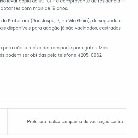
iso levar cópia do RG, CPF e comprovante de residência –
adotantes com mais de 18 anos.
da Prefeitura (Rua Jaspe, 7, na Vila Gióia), de segunda a
mais disponíveis para adoção já são vacinados, castrados,
ia para cães e caixa de transporte para gatos. Mais
is podem ser obtidas pelo telefone 4205-0862.
Prefeitura realiza campanha de vacinação contra
sarampo para crianças até 5 anos