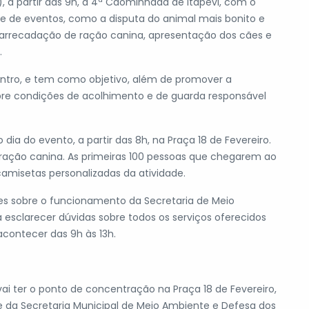
), a partir das 9h, a 4ª Cãominhada de Itapevi, com o
ie de eventos, como a disputa do animal mais bonito e
 arrecadação de ração canina, apresentação dos cães e
.
entro, e tem como objetivo, além de promover a
obre condições de acolhimento e de guarda responsável
a do evento, a partir das 8h, na Praça 18 de Fevereiro.
e ração canina. As primeiras 100 pessoas que chegarem ao
misetas personalizadas da atividade.
es sobre o funcionamento da Secretaria de Meio
sclarecer dúvidas sobre todos os serviços oferecidos
acontecer das 9h às 13h.
ai ter o ponto de concentração na Praça 18 de Fevereiro,
de da Secretaria Municipal de Meio Ambiente e Defesa dos