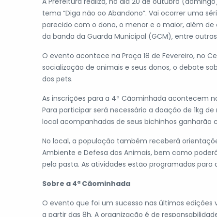
A Prefeitura realiza, no dia 20 de outubro (domingo
tema “Diga não ao Abandono”. Vai ocorrer uma sér
parecido com o dono, o menor e o maior, além de
da banda da Guarda Municipal (GCM), entre outras
O evento acontece na Praça 18 de Fevereiro, no C
socialização de animais e seus donos, o debate s
dos pets.
As inscrições para a 4ª Cãominhada acontecem no di
Para participar será necessário a doação de 1kg d
local acompanhadas de seus bichinhos ganharão ca
No local, a população também receberá orientaçõ
Ambiente e Defesa dos Animais, bem como poderá e
pela pasta. As atividades estão programadas para 
Sobre a 4ª Cãominhada
O evento que foi um sucesso nas últimas edições v
a partir das 8h. A organização é de responsabilida