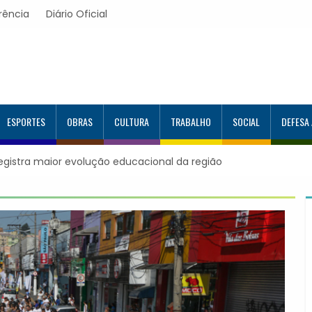
rência
Diário Oficial
ESPORTES
OBRAS
CULTURA
TRABALHO
SOCIAL
DEFESA
o Programa Aluno Tutor em Tecnologia
tados