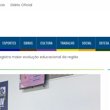
cia
Diário Oficial
ESPORTES
OBRAS
CULTURA
TRABALHO
SOCIAL
DEFESA
orma mais 120 estudantes no Programa Aluno Tutor em Tecnolog
alcança 944 alunos capacitados