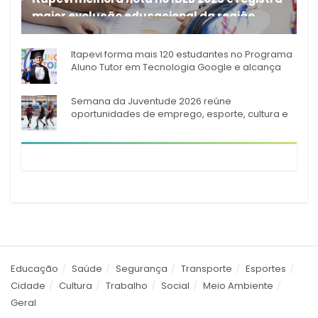
maior evolução educacional da região
A rede municipal de ensino
Itapevi forma mais 120 estudantes no Programa
Aluno Tutor em Tecnologia Google e alcança
944 alunos capacitados
Semana da Juventude 2026 reúne
oportunidades de emprego, esporte, cultura e
empreendedorismo em Itapevi
Educação
Saúde
Segurança
Transporte
Esportes
Cidade
Cultura
Trabalho
Social
Meio Ambiente
Geral