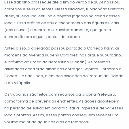
Esse trabalho prossegue até o fim do verão de 2024 nos rios,
córregos e seus afluentes. Nessa iniciativa, funcionários retiram
areia, sujeira, lixo, entulho e objetos jogados na calha desses
locais. Essa prática obstrui o escoamento das águas pluviais
(das chuvas) e acarreta o transbordamento, que gera a
inundação em alguns pontos da cidade.
Antes disso, a operação passou por todo o Córrego Paim, às
margens da Avenida Rubens Caramez, no Parque Suburbano,
e próximo da Praça do Nordestino (Cohab). As mesmas
atividades ocorrerão ainda nos córregos Sapiatã – próximo à
Cohab – e São João, além dos piscinões do Parque da Cidade
e do Vitápolis.
Os trabalhos são feitos com recursos da própria Prefeitura,
como forma de prevenir as enchentes. As ações acontecem
no período de estiagem para facilitar a limpeza e deixar esses
locais prontos. Assim, esses pontos conseguem receber um
volume maior de água nos dias de temporal.