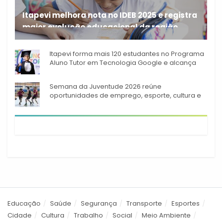
Itapevi melhora nota no IDEB 2025 e registra
maior evolução educacional da região
A rede municipal de ensino
Itapevi forma mais 120 estudantes no Programa
Aluno Tutor em Tecnologia Google e alcança
944 alunos capacitados
Semana da Juventude 2026 reúne
oportunidades de emprego, esporte, cultura e
empreendedorismo em Itapevi
Educação
Saúde
Segurança
Transporte
Esportes
Cidade
Cultura
Trabalho
Social
Meio Ambiente