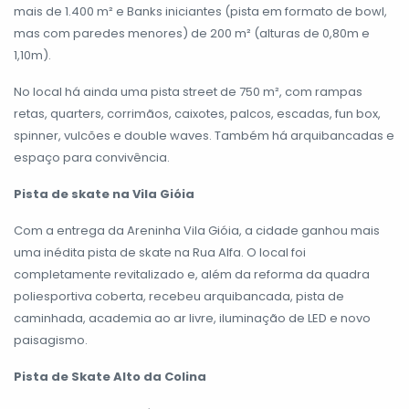
mais de 1.400 m² e Banks iniciantes (pista em formato de bowl,
mas com paredes menores) de 200 m² (alturas de 0,80m e
1,10m).
No local há ainda uma pista street de 750 m², com rampas
retas, quarters, corrimãos, caixotes, palcos, escadas, fun box,
spinner, vulcões e double waves. Também há arquibancadas e
espaço para convivência.
Pista de skate na Vila Gióia
Com a entrega da Areninha Vila Gióia, a cidade ganhou mais
uma inédita pista de skate na Rua Alfa. O local foi
completamente revitalizado e, além da reforma da quadra
poliesportiva coberta, recebeu arquibancada, pista de
caminhada, academia ao ar livre, iluminação de LED e novo
paisagismo.
Pista de Skate Alto da Colina