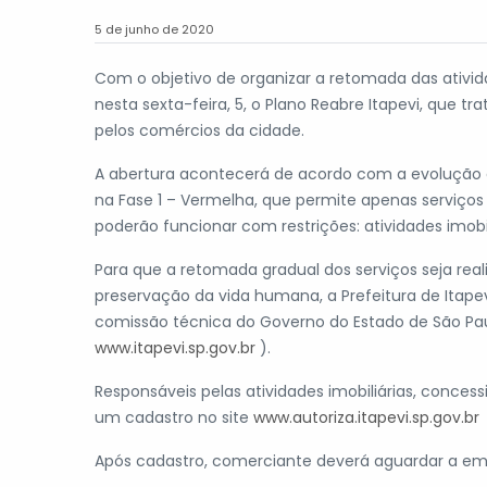
5 de junho de 2020
Com o objetivo de organizar a retomada das ativid
nesta sexta-feira, 5, o Plano Reabre Itapevi, que t
pelos comércios da cidade.
A abertura acontecerá de acordo com a evolução d
na Fase 1 – Vermelha, que permite apenas serviços e
poderão funcionar com restrições: atividades imobil
Para que a retomada gradual dos serviços seja real
preservação da vida humana, a Prefeitura de Itapevi
comissão técnica do Governo do Estado de São Paulo
www.itapevi.sp.gov.br
).
Responsáveis pelas atividades imobiliárias, conce
um cadastro no site
www.autoriza.itapevi.sp.gov.br
Após cadastro, comerciante deverá aguardar a em