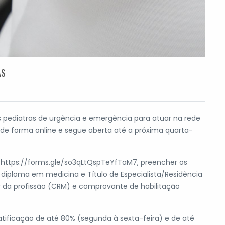
AS
os pediatras de urgência e emergência para atuar na rede
s de forma online e segue aberta até a próxima quarta-
nk https://forms.gle/so3qLtQspTeYfTaM7, preencher os
diploma em medicina e Título de Especialista/Residência
or da profissão (CRM) e comprovante de habilitação
ratificação de até 80% (segunda à sexta-feira) e de até