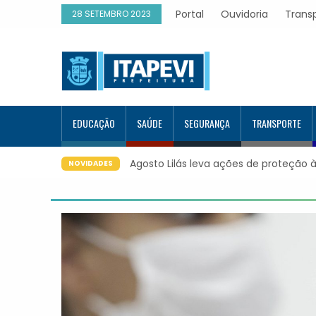
Portal
Ouvidoria
Trans
28 SETEMBRO 2023
EDUCAÇÃO
SAÚDE
SEGURANÇA
TRANSPORTE
es para os bairros de Itapevi
Prefeitura de Itapevi implanta co
NOVIDADES
WhatsApp