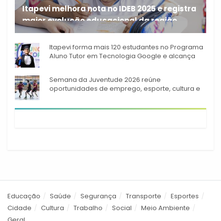
Itapevi melhora nota no IDEB 2025 e registra
maior evolução educacional da região
A rede municipal de ensino
Itapevi forma mais 120 estudantes no Programa
Aluno Tutor em Tecnologia Google e alcança
944 alunos capacitados
Semana da Juventude 2026 reúne
oportunidades de emprego, esporte, cultura e
empreendedorismo em Itapevi
Educação
Saúde
Segurança
Transporte
Esportes
Cidade
Cultura
Trabalho
Social
Meio Ambiente
Geral