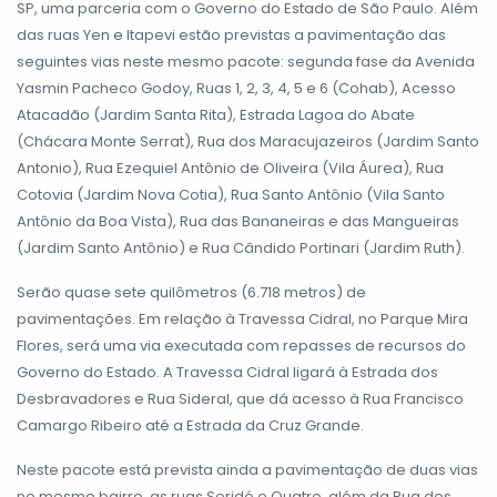
SP, uma parceria com o Governo do Estado de São Paulo. Além
das ruas Yen e Itapevi estão previstas a pavimentação das
seguintes vias neste mesmo pacote: segunda fase da Avenida
Yasmin Pacheco Godoy, Ruas 1, 2, 3, 4, 5 e 6 (Cohab), Acesso
Atacadão (Jardim Santa Rita), Estrada Lagoa do Abate
(Chácara Monte Serrat), Rua dos Maracujazeiros (Jardim Santo
Antonio), Rua Ezequiel Antônio de Oliveira (Vila Áurea), Rua
Cotovia (Jardim Nova Cotia), Rua Santo Antônio (Vila Santo
Antônio da Boa Vista), Rua das Bananeiras e das Mangueiras
(Jardim Santo Antônio) e Rua Cândido Portinari (Jardim Ruth).
Serão quase sete quilômetros (6.718 metros) de
pavimentações. Em relação à Travessa Cidral, no Parque Mira
Flores, será uma via executada com repasses de recursos do
Governo do Estado. A Travessa Cidral ligará à Estrada dos
Desbravadores e Rua Sideral, que dá acesso à Rua Francisco
Camargo Ribeiro até a Estrada da Cruz Grande.
Neste pacote está prevista ainda a pavimentação de duas vias
no mesmo bairro, as ruas Seridó e Quatro, além da Rua dos