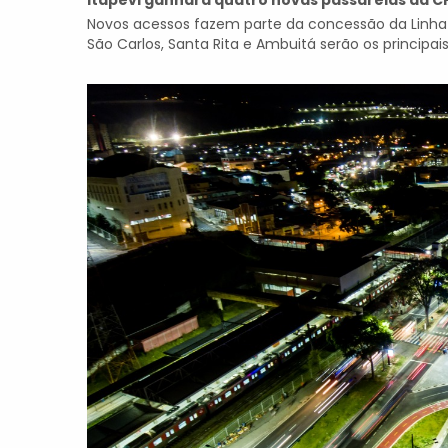
Itapevi ganhará quatro novas passarelas da 
Novos acessos fazem parte da concessão da Linha 
São Carlos, Santa Rita e Ambuitá serão os principai