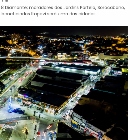
CPTM
8 Diamante; moradores dos Jardins Portela, Sorocabano,
s beneficiados Itapevi será uma das cidades...