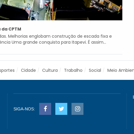
a da CPTM
as. Melhorias englobam construção de escada fixa e
ncia Uma grande conquista para Itapevi. É assim...
sportes
Cidade
Cultura
Trabalho
Social
Meio Ambie
SIGA-NOS: