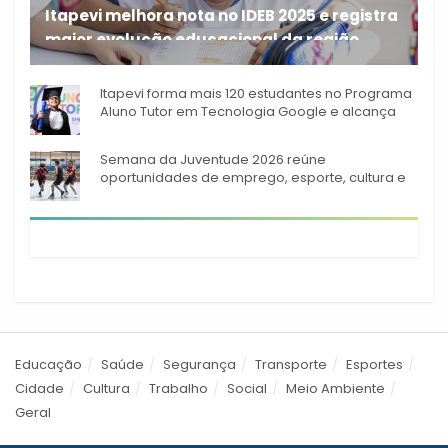
Itapevi melhora nota no IDEB 2025 e registra
maior evolução educacional da região
A rede municipal de ensino
Itapevi forma mais 120 estudantes no Programa
Aluno Tutor em Tecnologia Google e alcança
944 alunos capacitados
Semana da Juventude 2026 reúne
oportunidades de emprego, esporte, cultura e
empreendedorismo em Itapevi
Educação
Saúde
Segurança
Transporte
Esportes
Cidade
Cultura
Trabalho
Social
Meio Ambiente
Geral