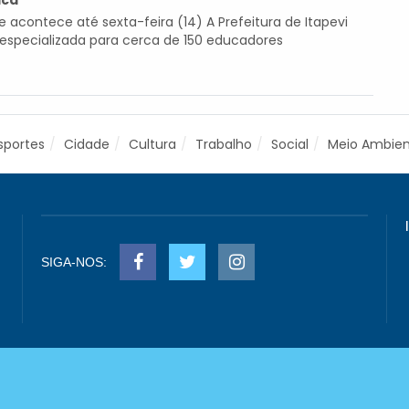
ica
contece até sexta-feira (14) A Prefeitura de Itapevi
 especializada para cerca de 150 educadores
sportes
Cidade
Cultura
Trabalho
Social
Meio Ambie
SIGA-NOS: