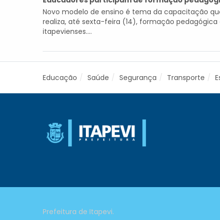
Educadores participam de formação pedagóg
Novo modelo de ensino é tema da capacitação que a
realiza, até sexta-feira (14), formação pedagógica
itapevienses....
Educação
Saúde
Segurança
Transporte
E
Prefeitura de Itapevi.