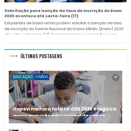
Solicitação para isenção da taxa de inscrição do Enem
2020 acontece até sexta-feira (17)
Estudantes de baixa renda podem solicitar a isenção da taxa
de inscrição do Exame Nacional do Ensino Médio (Enem) 2020
até esta sexta-feira (17). Também termina amanhã o prazo
para...
ÚLTIMAS POSTAGENS
EDUCAÇÃO
ITAPEVI
Itapevi melhora nota no IDEB 2025 e registra
maior evolução educacional da região
A rede municipal de ensino