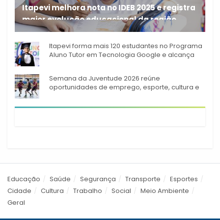
Itapevi melhora nota no IDEB 2025 e registra
maior evolução educacional da região
A rede municipal de ensino
Itapevi forma mais 120 estudantes no Programa
Aluno Tutor em Tecnologia Google e alcança
944 alunos capacitados
Semana da Juventude 2026 reúne
oportunidades de emprego, esporte, cultura e
empreendedorismo em Itapevi
Educação
Saúde
Segurança
Transporte
Esportes
Cidade
Cultura
Trabalho
Social
Meio Ambiente
Geral