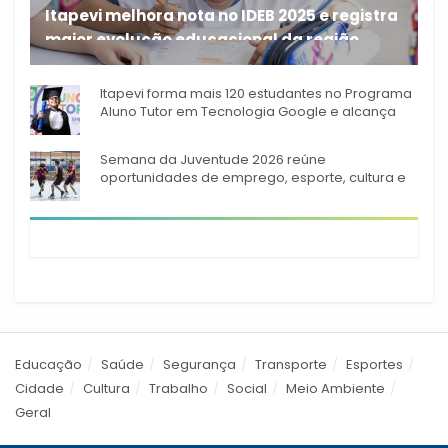
Itapevi melhora nota no IDEB 2025 e registra
maior evolução educacional da região
A rede municipal de ensino
Itapevi forma mais 120 estudantes no Programa
Aluno Tutor em Tecnologia Google e alcança
944 alunos capacitados
Semana da Juventude 2026 reúne
oportunidades de emprego, esporte, cultura e
empreendedorismo em Itapevi
Educação
Saúde
Segurança
Transporte
Esportes
Cidade
Cultura
Trabalho
Social
Meio Ambiente
Geral