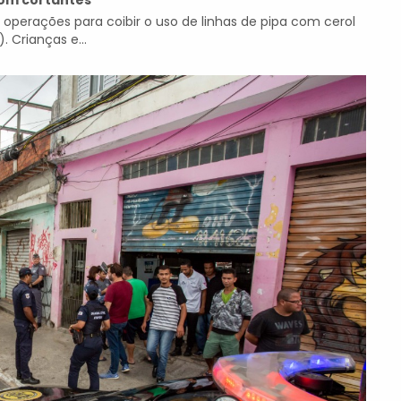
com cortantes
operações para coibir o uso de linhas de pipa com cerol
 Crianças e...