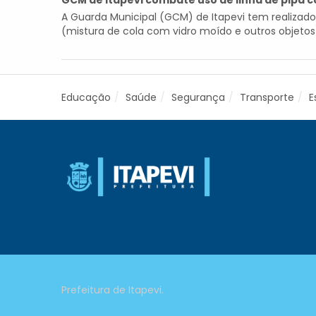
GCM de Itapevi combate uso de linha de pipa 
A Guarda Municipal (GCM) de Itapevi tem realizado 
(mistura de cola com vidro moído e outros objetos).
Educação
Saúde
Segurança
Transporte
E
Prefeitura de Itapevi.