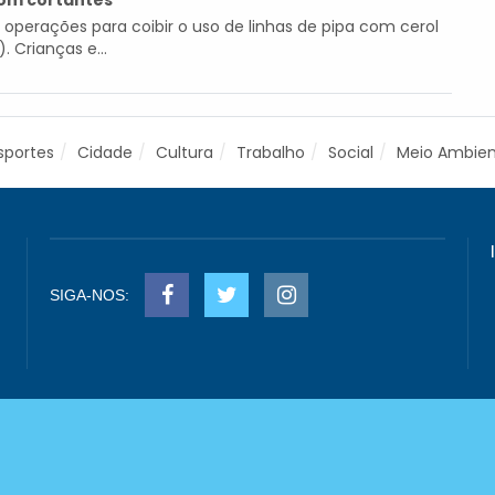
com cortantes
operações para coibir o uso de linhas de pipa com cerol
 Crianças e...
sportes
Cidade
Cultura
Trabalho
Social
Meio Ambie
SIGA-NOS: