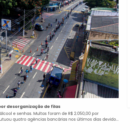
or desorganização de filas
 álcool e senhas. Multas foram de R$ 2.050,00 por
utuou quatro agências bancárias nos últimos dias devido...