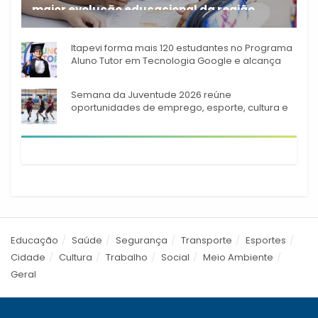
maior evolução educacional da região
A rede municipal de ensino
Itapevi forma mais 120 estudantes no Programa
Aluno Tutor em Tecnologia Google e alcança
944 alunos capacitados
Semana da Juventude 2026 reúne
oportunidades de emprego, esporte, cultura e
empreendedorismo em Itapevi
Educação
Saúde
Segurança
Transporte
Esportes
Cidade
Cultura
Trabalho
Social
Meio Ambiente
Geral