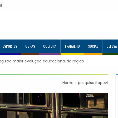
al
ESPORTES
OBRAS
CULTURA
TRABALHO
SOCIAL
DEFESA
registra maior evolução educacional da região
Itapevi forma mai
Google e alcança
Home
pesquisa itapevi