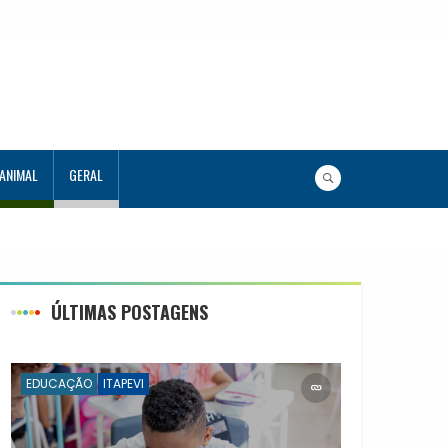
 ANIMAL
GERAL
s 120 estudantes no Programa Aluno Tutor em Tecnologia
 944 alunos capacitados
ÚLTIMAS POSTAGENS
EDUCAÇÃO
ITAPEVI