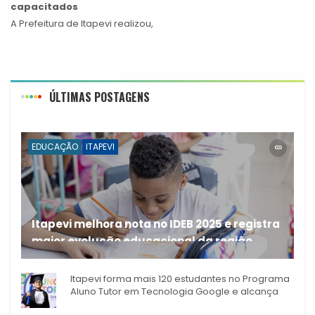
capacitados
A Prefeitura de Itapevi realizou,
ÚLTIMAS POSTAGENS
EDUCAÇÃO
ITAPEVI
Itapevi melhora nota no IDEB 2025 e registra
maior evolução educacional da região
A rede municipal de ensino
Itapevi forma mais 120 estudantes no Programa
Aluno Tutor em Tecnologia Google e alcança
944 alunos capacitados