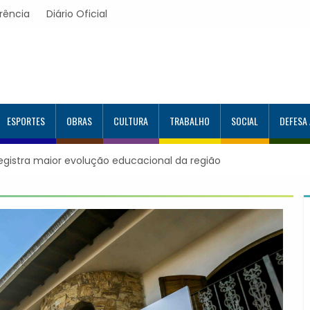
rência
Diário Oficial
ESPORTES
OBRAS
CULTURA
TRABALHO
SOCIAL
DEFESA
ra maior evolução educacional da região
Itapevi forma mais 120
Google e alcança 944 a