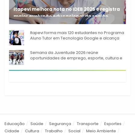
Itapevi melhora nota no IDEB 2025 e registra
maior evolução educacional da região
A rede municipal de ensino
Itapevi forma mais 120 estudantes no Programa
Aluno Tutor em Tecnologia Google e alcança
944 alunos capacitados
Semana da Juventude 2026 reúne
oportunidades de emprego, esporte, cultura e
empreendedorismo em Itapevi
Educação
Saúde
Segurança
Transporte
Esportes
Cidade
Cultura
Trabalho
Social
Meio Ambiente