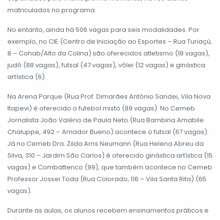
matriculados no programa.
No entanto, ainda há 506 vagas para seis modalidades. Por
exemplo, no CIE (Centro de Iniciação ao Esportes – Rua Turiaçú,
8 – Cohab/Alto da Colina) são oferecidos atletismo (18 vagas),
judô (88 vagas), futsal (47 vagas), vôlei (12 vagas) e ginástica
artística (6).
Na Arena Parque (Rua Prof. Dimarães Antônio Sandei, Vila Nova
Itapevi) é oferecido o futebol misto (89 vagas). No Cemeb
Jornalista João Valério de Paula Neto (Rua Bambina Amabile
Chaluppe, 492 – Amador Bueno) acontece o futsal (67 vagas).
Já no Cemeb Dra. Zilda Arns Neumann (Rua Helena Abreu da
Silva, 310 – Jardim São Carlos) é oferecido ginástica artística (15
vagas) e Combattenco (99), que também acontece no Cemeb
Professor Jossei Toda (Rua Colorado, 116 – Vila Santa Rita) (65
vagas).
Durante as aulas, os alunos recebem ensinamentos práticos e