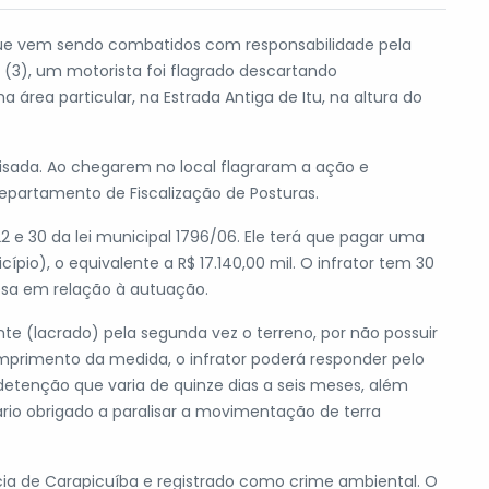
 que vem sendo combatidos com responsabilidade pela
a (3), um motorista foi flagrado descartando
área particular, na Estrada Antiga de Itu, na altura do
isada. Ao chegarem no local flagraram a ação e
partamento de Fiscalização de Posturas.
2 e 30 da lei municipal 1796/06. Ele terá que pagar uma
ípio), o equivalente a R$ 17.140,00 mil. O infrator tem 30
esa em relação à autuação.
e (lacrado) pela segunda vez o terreno, por não possuir
primento da medida, o infrator poderá responder pelo
 detenção que varia de quinze dias a seis meses, além
rio obrigado a paralisar a movimentação de terra
cia de Carapicuíba e registrado como crime ambiental. O