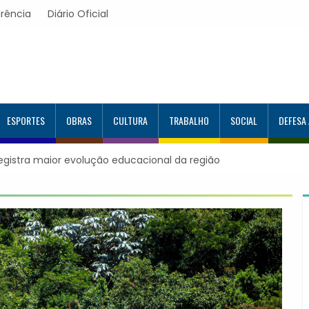
rência
Diário Oficial
ESPORTES
OBRAS
CULTURA
TRABALHO
SOCIAL
DEFESA
al da região
Itapevi forma mais 120 estudantes no Programa Al
Google e alcança 944 alunos capacitados