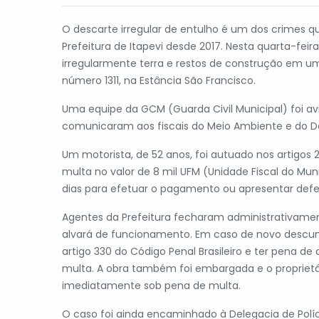
O descarte irregular de entulho é um dos crimes
Prefeitura de Itapevi desde 2017. Nesta quarta-feir
irregularmente terra e restos de construção em uma 
número 1311, na Estância São Francisco.
Uma equipe da GCM (Guarda Civil Municipal) foi av
comunicaram aos fiscais do Meio Ambiente e do De
Um motorista, de 52 anos, foi autuado nos artigos 2
multa no valor de 8 mil UFM (Unidade Fiscal do Munic
dias para efetuar o pagamento ou apresentar def
Agentes da Prefeitura fecharam administrativament
alvará de funcionamento. Em caso de novo descum
artigo 330 do Código Penal Brasileiro e ter pena de
multa. A obra também foi embargada e o proprietá
imediatamente sob pena de multa.
O caso foi ainda encaminhado à Delegacia de Polí