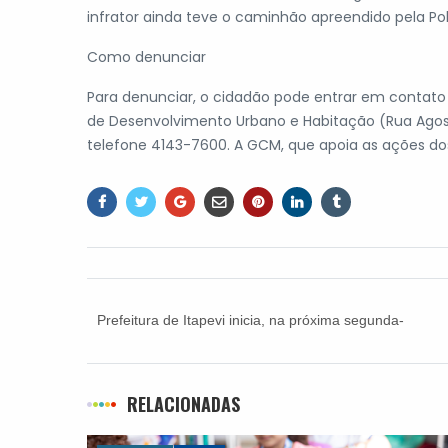
infrator ainda teve o caminhão apreendido pela Políc
Como denunciar
Para denunciar, o cidadão pode entrar em contato 
de Desenvolvimento Urbano e Habitação (Rua Agosti
telefone 4143-7600. A GCM, que apoia as ações dos 
Prefeitura de Itapevi inicia, na próxima segunda-
feira (8), vacinação contra a Covid-19 dos idosos
com mais de 90 anos
RELACIONADAS