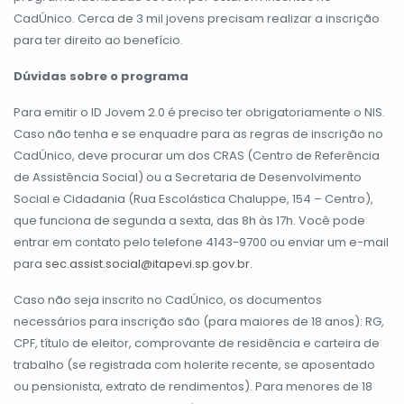
CadÚnico. Cerca de 3 mil jovens precisam realizar a inscrição
para ter direito ao benefício.
Dúvidas sobre o programa
Para emitir o ID Jovem 2.0 é preciso ter obrigatoriamente o NIS.
Caso não tenha e se enquadre para as regras de inscrição no
CadÚnico, deve procurar um dos CRAS (Centro de Referência
de Assistência Social) ou a Secretaria de Desenvolvimento
Social e Cidadania (Rua Escolástica Chaluppe, 154 – Centro),
que funciona de segunda a sexta, das 8h às 17h. Você pode
entrar em contato pelo telefone 4143-9700 ou enviar um e-mail
para
sec.assist.social@itapevi.sp.gov.br
.
Caso não seja inscrito no CadÚnico, os documentos
necessários para inscrição são (para maiores de 18 anos): RG,
CPF, título de eleitor, comprovante de residência e carteira de
trabalho (se registrada com holerite recente, se aposentado
ou pensionista, extrato de rendimentos). Para menores de 18