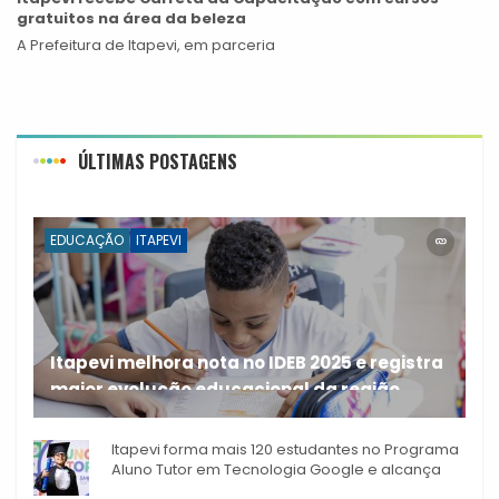
gratuitos na área da beleza
A Prefeitura de Itapevi, em parceria
ÚLTIMAS POSTAGENS
EDUCAÇÃO
ITAPEVI
Itapevi melhora nota no IDEB 2025 e registra
maior evolução educacional da região
A rede municipal de ensino
Itapevi forma mais 120 estudantes no Programa
Aluno Tutor em Tecnologia Google e alcança
944 alunos capacitados