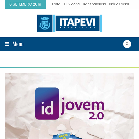
6 SETEMBRO 2019
Portal
Ouvidoria
Transparência
Diário Oficial
Menu