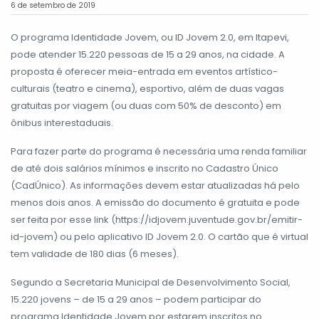
6 de setembro de 2019
O programa Identidade Jovem, ou ID Jovem 2.0, em Itapevi,
pode atender 15.220 pessoas de 15 a 29 anos, na cidade. A
proposta é oferecer meia-entrada em eventos artístico-
culturais (teatro e cinema), esportivo, além de duas vagas
gratuitas por viagem (ou duas com 50% de desconto) em
ônibus interestaduais.
Para fazer parte do programa é necessária uma renda familiar
de até dois salários mínimos e inscrito no Cadastro Único
(CadÚnico). As informações devem estar atualizadas há pelo
menos dois anos. A emissão do documento é gratuita e pode
ser feita por esse link (https://idjovem.juventude.gov.br/emitir-
id-jovem) ou pelo aplicativo ID Jovem 2.0. O cartão que é virtual
tem validade de 180 dias (6 meses).
Segundo a Secretaria Municipal de Desenvolvimento Social,
15.220 jovens – de 15 a 29 anos – podem participar do
programa Identidade Jovem por estarem inscritos no