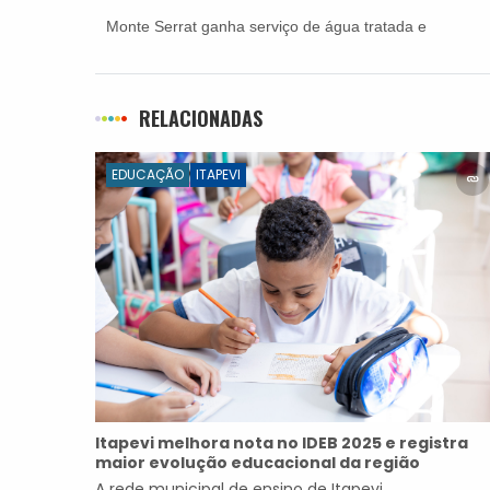
Monte Serrat ganha serviço de água tratada e
potável em 32 vias do bairro e cerca de 2,5 mil
pessoas são diretamente beneficiadas
RELACIONADAS
EDUCAÇÃO
ITAPEVI
Itapevi melhora nota no IDEB 2025 e registra
maior evolução educacional da região
A rede municipal de ensino de Itapevi