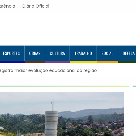
arência
Diário Oficial
ESPORTES
OBRAS
CULTURA
TRABALHO
SOCIAL
DEFESA
 educacional da região
Itapevi forma mais 120 estudantes no Pr
Google e alcança 944 alunos capacitado