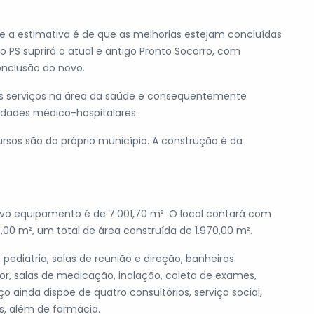
e a estimativa é de que as melhorias estejam concluídas
o PS suprirá o atual e antigo Pronto Socorro, com
onclusão do novo.
dos serviços na área da saúde e consequentemente
dades médico-hospitalares.
ursos são do próprio município. A construção é da
ovo equipamento é de 7.001,70 m². O local contará com
0,00 m², um total de área construída de 1.970,00 m².
pediatria, salas de reunião e direção, banheiros
or, salas de medicação, inalação, coleta de exames,
o ainda dispõe de quatro consultórios, serviço social,
as, além de farmácia.