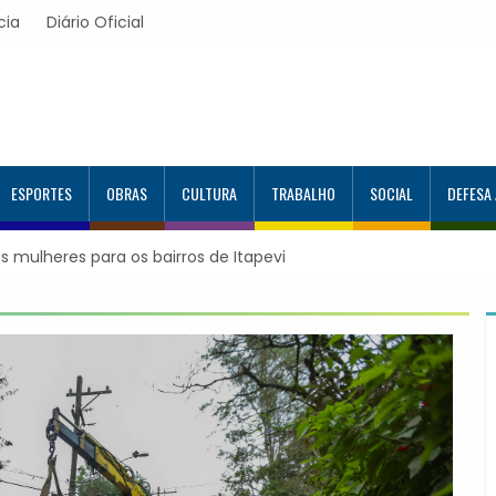
cia
Diário Oficial
ESPORTES
OBRAS
CULTURA
TRABALHO
SOCIAL
DEFESA
os bairros de Itapevi
Prefeitura de Itapevi implanta confirmaçã
WhatsApp