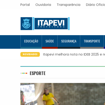
Portal
Ouvidoria
Transparência
Diário Ofici
EDUCAÇÃO
SAÚDE
SEGURANÇA
TRANSPORTE
Itapevi forma mais 120 estudantes n
NOVIDADES
capacitados
ESPORTE