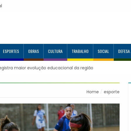
al
ESPORTES
OBRAS
CULTURA
TRABALHO
SOCIAL
DEFESA
o Programa Aluno Tutor em Tecnologia Google e alcança 944 a
Home
esporte