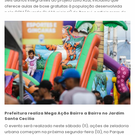
Seis alunos integrantes do projeto Luva Azul, iniciativa que
oferece aulas de boxe gratuitas à população desenvolvida
pela GCM (Guarda Civil Municipal) de Itapevi, participaram do
Forja dos Campeões 2020,...
Prefeitura realiza Mega Ação Bairro a Bairro no Jardim
Santa Cecília
O evento será realizado neste sábado (11); ações de zeladoria
urbana começam na próxima segunda-feira (13), no Parque