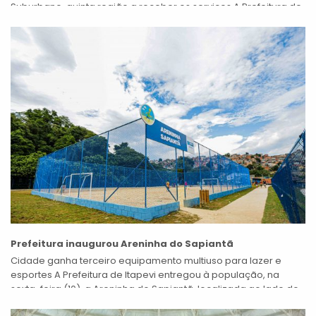
Suburbano, quinta região a receber os serviços A Prefeitura de
Itapevi promove,...
Prefeitura inaugurou Areninha do Sapiantã
Cidade ganha terceiro equipamento multiuso para lazer e
esportes A Prefeitura de Itapevi entregou à população, na
sexta-feira (10), a Areninha do Sapiantã, localizada ao lado do
piscinão em construção....