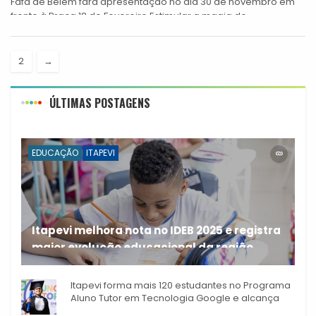
Fafá de Belém fará apresentação no dia 30 de novembro em
frente à Praça 18 de Fevereiro Estimular a magia do...
2
→
ÚLTIMAS POSTAGENS
EDUCAÇÃO
ITAPEVI
Itapevi melhora nota no IDEB 2025 e registra
maior evolução educacional da região
A rede municipal de ensino
Itapevi forma mais 120 estudantes no Programa
Aluno Tutor em Tecnologia Google e alcança
944 alunos capacitados