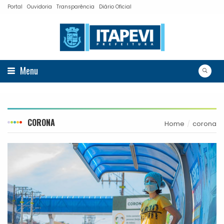
Portal
Ouvidoria
Transparência
Diário Oficial
Menu
CORONA
Home
corona