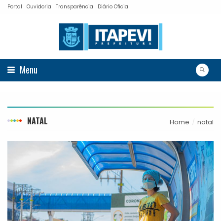
Portal
Ouvidoria
Transparência
Diário Oficial
Menu
NATAL
Home
natal