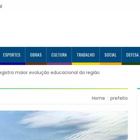
al
ESPORTES
OBRAS
CULTURA
TRABALHO
SOCIAL
DEFESA
ntes no Programa Aluno Tutor em Tecnologia
capacitados
Home
prefeito