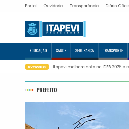
Portal
Ouvidoria
Transparência
Diário Ofici
EDUCAÇÃO
SAÚDE
SEGURANÇA
TRANSPORTE
r evolução educacional da região
Itapevi forma mais 120 estuda
NOVIDADES
Google e alcança 944 alunos 
PREFEITO